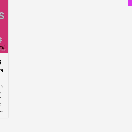
私が性同一性障害（性別違和）を自覚した日①
性同一性障害
改名マニュアル〜性同一性障害（性別違和）の方対象
性同一性障害
京都橘高校吹奏楽部で涙腺崩壊！その後インスピレーション降臨
音楽活動
オーディション詐欺 素質ある売れるから50万円持って来い
世の中・裏事情
き
隅田川で歌っていたらプロレスラーになった?!
人生・恋愛・運
G
スリを発見！尾行してみた
世の中・裏事情
かる
よ
A
バ
.