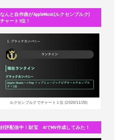
なんと自作曲がAppleMusic(ルクセンブルク)
チャート1位！
ルクセンブルクでチャート１位 (2020/11/26)
好評配信中！財宝 AIでMV作成してみた！