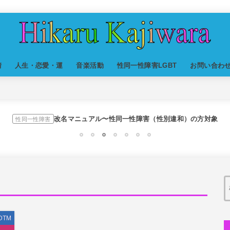
スリを発見！尾行してみた
世の中・裏事情
情
人生・恋愛・運
音楽活動
性同一性障害LGBT
お問い合わ
オリジナル曲のMVをはじめてAIで作ってみた【超入門1】
DTM
私が性同一性障害（性別違和）を自覚した日①
性同一性障害
改名マニュアル〜性同一性障害（性別違和）の方対象
性同一性障害
京都橘高校吹奏楽部で涙腺崩壊！その後インスピレーション降臨
音楽活動
1
2
3
4
5
6
7
オーディション詐欺 素質ある売れるから50万円持って来い
世の中・裏事情
隅田川で歌っていたらプロレスラーになった?!
人生・恋愛・運
スリを発見！尾行してみた
世の中・裏事情
DTM
オリジナル曲のMVをはじめてAIで作ってみた【超入門1】
DTM