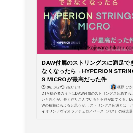
DAW付属のストリングスに満足で
なくなったら→HYPERION STRIN
S MICROが最高だった件
2023.04.27
2023.12.11
梶原 ひ
DTM初心者のうちはDAW付属のストリングス音源でも
いと思うが、長く作りこんでいると不満が出てくる。D
Wの種類にもよると思うが… ストリングス音源とは 
イオリン／ヴィオラ／チェロ／ベース（バス）の弦楽器..