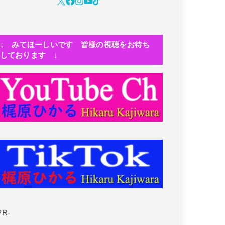
↓ みてほーしいです 皆様の視聴をお待ち
しております ↓
PR-