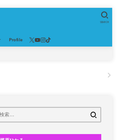
SEARCH
せ
Profile
！
!
検
索: