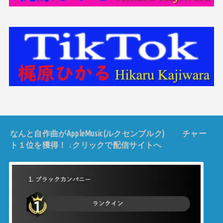
なんと自作曲がAppleMusic(ルクセンブルク) チャー
ト１位を獲得！ ↓クリックで配信サイトへ