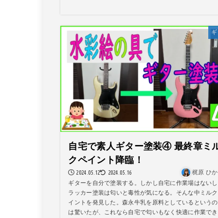
ギ
自宅で素人ギター塗装④ 最終章ミ
クペイント降臨！
2024.05.12
2024.05.16
梶原 ひ
ギターを自分で塗装する。しかし自宅に作業場はないし
ラッカー塗装は匂いと毒性が気になる。そんな中ミルク
イントを発見した。森永牛乳を原料としているというの
は驚いたが、これなら自宅で匂いもなく快適に作業でき