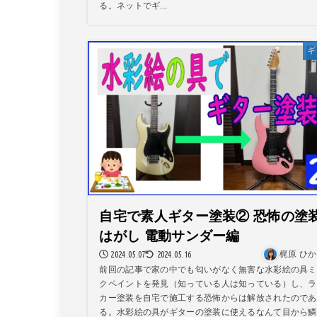
る。ネットでギ...
ギ
自宅で素人ギター塗装② 恐怖の塗
はがし 電動サンダー編
2024.05.07
2024.05.16
梶原 ひ
前回の記事で家の中でも匂いがなく無害な水彩絵の具ミ
クペイントを発見（知っている人は知っている）し、ラ
カー塗装を自宅で施工する恐怖からは解放されたのであ
る。水彩絵の具がギターの塗装に使えるなんて目から鱗