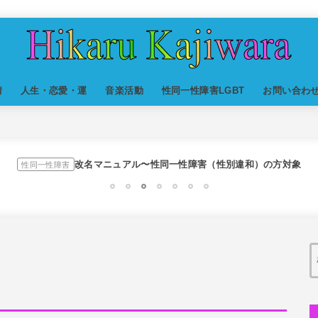
スリを発見！尾行してみた
世の中・裏事情
情
人生・恋愛・運
音楽活動
性同一性障害LGBT
お問い合わ
オリジナル曲のMVをはじめてAIで作ってみた【超入門1】
DTM
私が性同一性障害（性別違和）を自覚した日①
性同一性障害
改名マニュアル〜性同一性障害（性別違和）の方対象
性同一性障害
京都橘高校吹奏楽部で涙腺崩壊！その後インスピレーション降臨
音楽活動
1
2
3
4
5
6
7
オーディション詐欺 素質ある売れるから50万円持って来い
世の中・裏事情
隅田川で歌っていたらプロレスラーになった?!
人生・恋愛・運
スリを発見！尾行してみた
世の中・裏事情
オリジナル曲のMVをはじめてAIで作ってみた【超入門1】
DTM