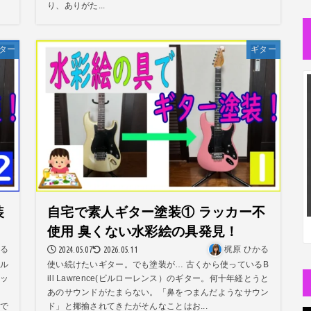
り、ありがた...
ター
ギター
装
自宅で素人ギター塗装① ラッカー不
使用 臭くない水彩絵の具発見！
かる
2024.05.07
2026.05.11
梶原 ひかる
ル
使い続けたいギター。でも塗装が… 古くから使っているB
ッ
ill Lawrence(ビルローレンス）のギター。何十年経とうと
あのサウンドがたまらない。「鼻をつまんだようなサウン
で
ド」と揶揄されてきたがそんなことはお...