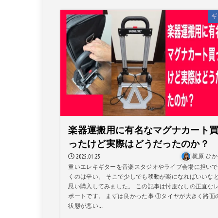
ギ
楽器運搬用に有名なマグナカート
ったけど実際はどうだったのか？
2025.01.25
梶原 ひ
重いエレキギターを音楽スタジオやライブ会場に担いで
くのは辛い。 そこで少しでも移動が楽になればいいな
思い購入してみました。 この記事は忖度なしの正直な
ポートです。 まずは良かった事 ①タイヤが大きく路面
状態が悪い...