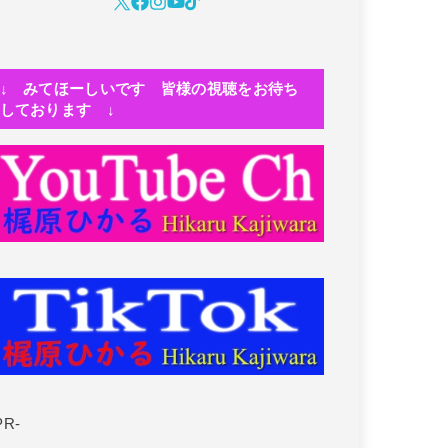
↓ みてほーしいです 皆様の視聴をお待ち
しております ↓
PR-