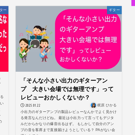
ター
ギター
私が性同一性障害（性別違和）を自覚した日①
性同一性障害
改名マニュアル〜性同一性障害（性別違和）の方対象
性同一性障害
京都橘高校吹奏楽部で涙腺崩壊！その後インスピレーション降臨
音楽活動
オーディション詐欺 素質ある売れるから50万円持って来い
世の中・裏事情
隅田川で歌っていたらプロレスラーになった?!
人生・恋愛・運
スリを発見！尾行してみた
世の中・裏事情
買
「そんな小さい出力のギターアン
プ 大きい会場では無理です」って
レビューおかしくないか？
かる
い
2025.01.22
梶原 ひかる
と
小出力のギターアンプの製品レビューなんかでよく見かけ
レ
る発言なんだけどね。 最近は小出力って言ってもデジタ
の
ルだからかなりの爆音出るはず。 もしかして自分のアン
プの音を客席まで直接届けようとしている？ PAがない会