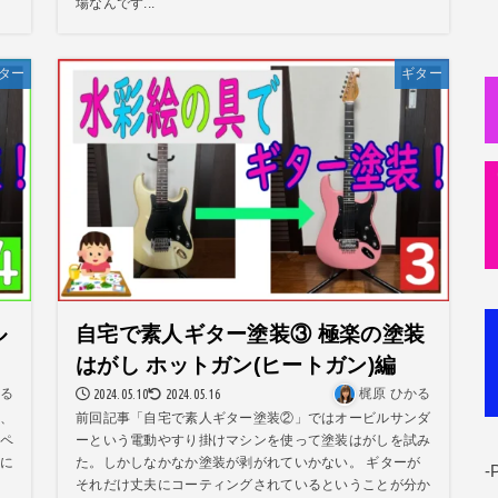
場なんです...
ター
ギター
ル
自宅で素人ギター塗装③ 極楽の塗装
はがし ホットガン(ヒートガン)編
かる
2024.05.10
2024.05.16
梶原 ひかる
、
前回記事「自宅で素人ギター塗装②」ではオービルサンダ
ペ
ーという電動やすり掛けマシンを使って塗装はがしを試み
に
た。しかしなかなか塗装が剥がれていかない。 ギターが
-
それだけ丈夫にコーティングされているということが分か