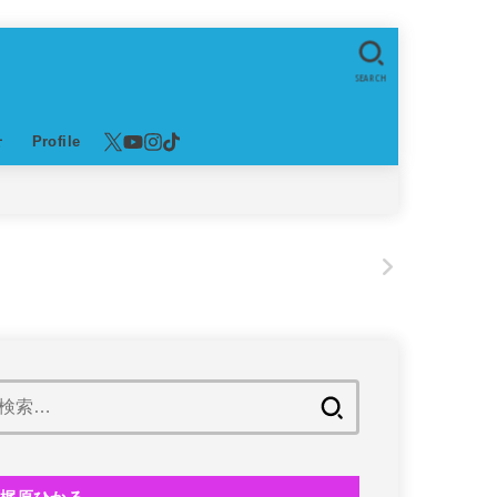
SEARCH
せ
Profile
！
!
検
索: