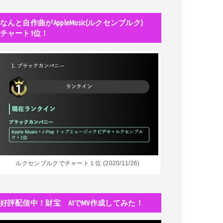
なんと自作曲がAppleMusic(ルクセンブルク)
チャート1位！
ルクセンブルクでチャート１位 (2020/11/26)
好評配信中！財宝 AIでMV作成してみた！