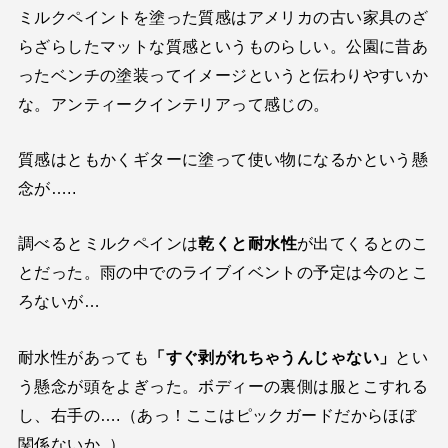
ミルクペイントを塗った質感はアメリカの古い家具のざ
らざらしたマットな質感というものらしい。公園に昔あ
ったベンチの塗装ってイメージというと伝わりやすいか
な。アンティークインテリアって感じの。
質感はともかくギターに塗って使い物になるかという懸
念が…..
調べるとミルクペインは
乾くと耐水性
が出てくるとのこ
とだった。雨の中でのライブイベントの予定は今のとこ
ろないが…
耐水性があっても
「すぐ剥がれちゃうんじゃない」
とい
う懸念が頭をよぎった。ボディーの裏側は服とこすれる
し、右手の….（あっ！ここはピックガードだからほぼ
関係ないか..）