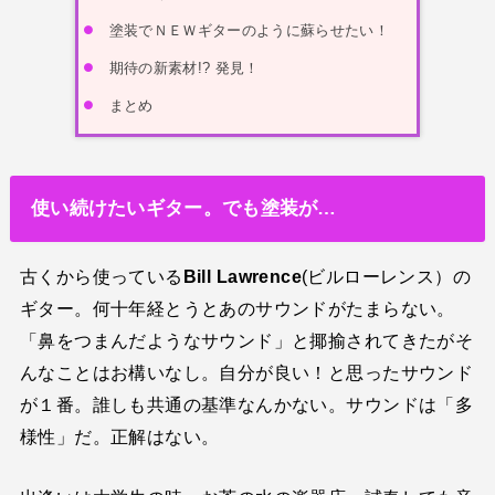
塗装でＮＥＷギターのように蘇らせたい！
音楽活動
京都橘高校吹奏楽部で涙腺崩壊！その後インスピレーション降臨！
期待の新素材!? 発見！
まとめ
世の中・裏事情
オーディション詐欺 素質ある売れるから50万円持って来い!
人生・恋愛・運
使い続けたいギター。でも塗装が…
隅田川で歌っていたらプロレスラーになった?!
世の中・裏事情
古くから使っている
Bill Lawrence
(ビルローレンス）の
スリを発見！尾行してみた
ギター。何十年経とうとあのサウンドがたまらない。
「鼻をつまんだようなサウンド」と揶揄されてきたがそ
んなことはお構いなし。自分が良い！と思ったサウンド
が１番。誰しも共通の基準なんかない。サウンドは「多
様性」だ。正解はない。