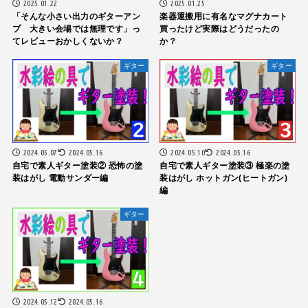
2025.01.22
2025.01.25
「そんな小さい出力のギターアン
楽器運搬用に有名なマグナカート
プ 大きい会場では無理です」っ
買ったけど実際はどうだったの
てレビューおかしくないか？
か？
ギター
ギター
2024.05.07
2024.05.16
2024.05.10
2024.05.16
自宅で素人ギター塗装② 恐怖の塗
自宅で素人ギター塗装③ 極楽の塗
装はがし 電動サンダー編
装はがし ホットガン(ヒートガン)
編
ギター
2024.05.12
2024.05.16