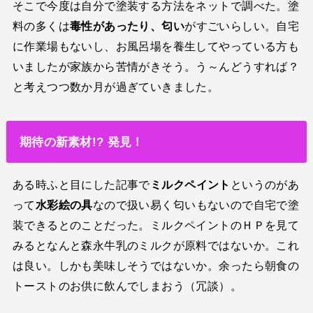
そこで今度は自分で塗装する方法をネットで調べた。塗
料の多くは
毒性があったり、匂い
がすごいらしい。自宅
に作業場もないし、お風呂場を養生してやっている方も
いましたが家族から苦情がきそう。う～んどうすれば？
と考えつつ数か月が過ぎていきました。
期待の新素材!? 発見！
ある時ふと目にした記事で
ミルクペイント
というのがあ
って
水彩絵の具
なので扱い易く匂いもないので自宅で塗
装できるとのことだった。ミルクペイントのＨＰを見て
みるとなんと森永牛乳のミルクが原料ではないか。これ
は良い。しかも美味しそうではないか。余ったら朝食の
トーストのお供に飲んでしまおう（冗談）。