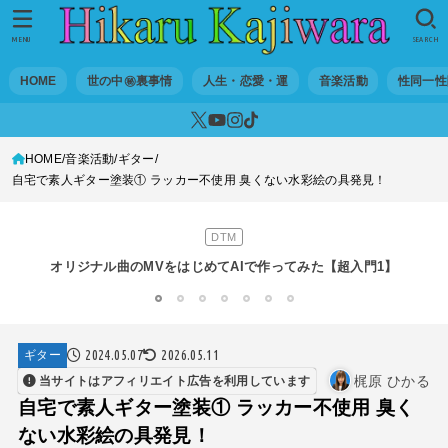
MENU
SEARCH
HOME
世の中㊙裏事情
人生・恋愛・運
音楽活動
性同一性
HOME
音楽活動
ギター
世の中・裏事情
自宅で素人ギター塗装① ラッカー不使用 臭くない水彩絵の具発見！
スリを発見！尾行してみた
DTM
オリジナル曲のMVをはじめてAIで作ってみた【超入門1】
性同一性障害
1
2
3
4
5
6
7
私が性同一性障害（性別違和）を自覚した日①
2024.05.07
2026.05.11
ギター
性同一性障害
梶原 ひかる
当サイトはアフィリエイト広告を利用しています
改名マニュアル〜性同一性障害（性別違和）の方対象
自宅で素人ギター塗装① ラッカー不使用 臭く
ない水彩絵の具発見！
音楽活動