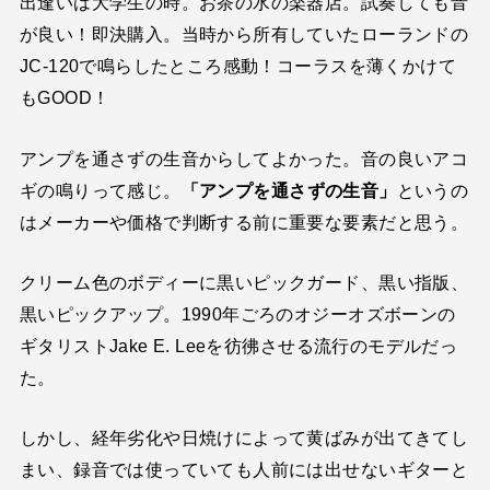
出逢いは大学生の時。お茶の水の楽器店。試奏しても音
が良い！即決購入。当時から所有していたローランドの
JC-120で鳴らしたところ感動！コーラスを薄くかけて
もGOOD！
アンプを通さずの生音からしてよかった。音の良いアコ
ギの鳴りって感じ。
「アンプを通さずの生音」
というの
はメーカーや価格で判断する前に重要な要素だと思う。
クリーム色のボディーに黒いピックガード、黒い指版、
黒いピックアップ。1990年ごろのオジーオズボーンの
ギタリストJake E. Leeを彷彿させる流行のモデルだっ
た。
しかし、経年劣化や日焼けによって黄ばみが出てきてし
まい、録音では使っていても人前には出せないギターと