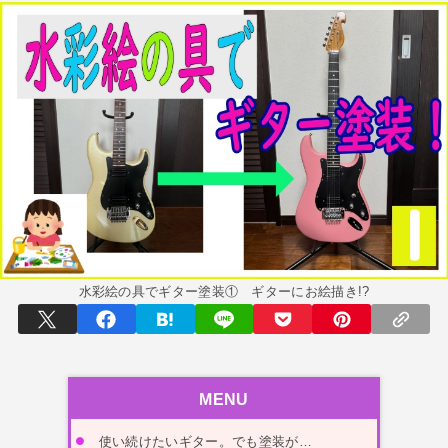
京都橘高校吹奏楽部で涙腺崩壊！その後インスピレーション降臨！
世の中・裏事情
オーディション詐欺 素質ある売れるから50万円持って来い!
人生・恋愛・運
隅田川で歌っていたらプロレスラーになった?!
世の中・裏事情
スリを発見！尾行してみた
DTM
水彩絵の具でギター塗装① ギターにお絵描き!?
オリジナル曲のMVをはじめてAIで作ってみた【超入門1】
性同一性障害
私が性同一性障害（性別違和）を自覚した日①
MENU
性同一性障害
改名マニュアル〜性同一性障害（性別違和）の方対象
使い続けたいギター。でも塗装が…