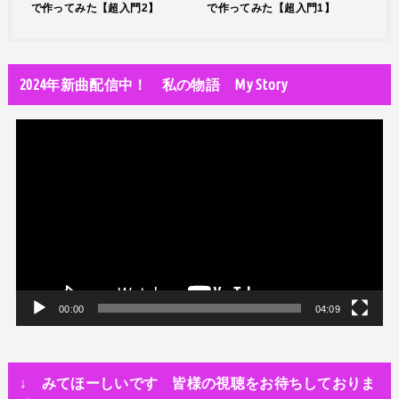
で作ってみた【超入門2】
で作ってみた【超入門1】
2024年新曲配信中！ 私の物語 My Story
動
画
プ
レ
ー
ヤ
ー
00:00
04:09
↓ みてほーしいです 皆様の視聴をお待ちしておりま