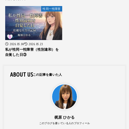
性同一性障害
2026.05.04
2026.05.23
私が性同一性障害（性別違和）を
自覚した日③
ABOUT US
梶原 ひかる
このブログを書いている人のプロフィール