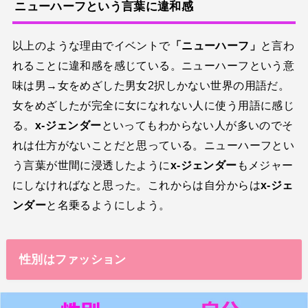
ニューハーフという言葉に違和感
以上のような理由でイベントで
「ニューハーフ」
と言わ
れることに違和感を感じている。ニューハーフという意
味は男→女をめざした男女2択しかない世界の用語だ。
女をめざしたが完全に女になれない人に使う用語に感じ
る。
x-ジェンダー
といってもわからない人が多いのでそ
れは仕方がないことだと思っている。ニューハーフとい
う言葉が世間に浸透したように
x-ジェンダー
もメジャー
にしなければなと思った。これからは自分からは
x-ジェ
ンダー
と名乗るようにしよう。
性別はファッション