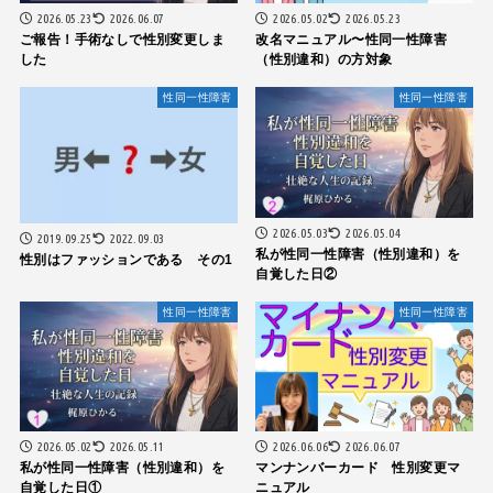
2026.05.23
2026.06.07
2026.05.02
2026.05.23
ご報告！手術なしで性別変更しま
改名マニュアル〜性同一性障害
した
（性別違和）の方対象
性同一性障害
性同一性障害
2026.05.03
2026.05.04
2019.09.25
2022.09.03
私が性同一性障害（性別違和）を
性別はファッションである その1
自覚した日②
性同一性障害
性同一性障害
2026.05.02
2026.05.11
2026.06.06
2026.06.07
私が性同一性障害（性別違和）を
マンナンバーカード 性別変更マ
自覚した日①
ニュアル