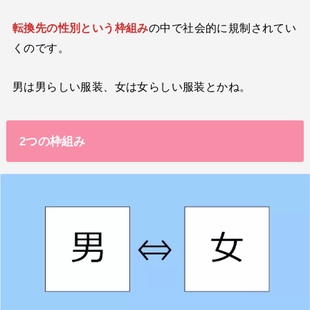
転換先の性別という枠組み
の中で社会的に規制されてい
くのです。
男は男らしい服装、女は女らしい服装とかね。
2つの枠組み