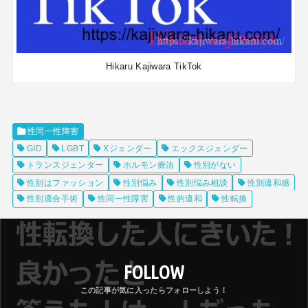
Hikaru Kajiwara TikTok
性同一性障害
GID
LGBT
Xジェンダー
エックスジェンダー
トランスジェンダー
ホルモン療法
性別がない
性別はファッション
性別悩み
性別悩み相談
性別違和感
性別適合手術
性同一性障害
性的違和
性転換
FOLLOW