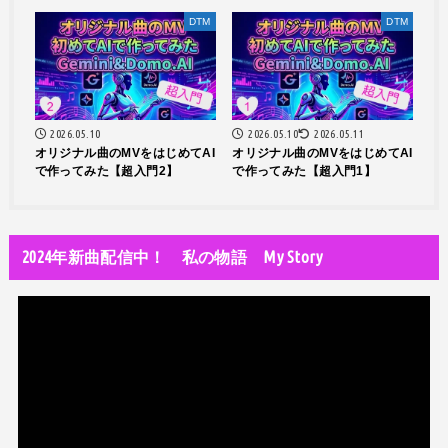
DTM
DTM
2026.05.10
2026.05.10
2026.05.11
オリジナル曲のMVをはじめてAI
オリジナル曲のMVをはじめてAI
で作ってみた【超入門2】
で作ってみた【超入門1】
2024年新曲配信中！ 私の物語 My Story
動
画
プ
レ
ー