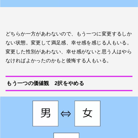
どちらか一方があわないので、もう一つに変更するしか
ない状態。変更して満足感、幸せ感を感じる人もいる。
変更した性別があわない、幸せ感がないと思う人はやら
なければよかったのかもと後悔する人もいる。
もう一つの価値観 2択をやめる