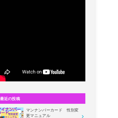
最近の投稿
マンナンバーカード 性別変
更マニュアル