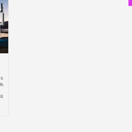
私が性同一性障害（性別違和）を自覚した日①
性同一性障害
改名マニュアル〜性同一性障害（性別違和）の方対象
性同一性障害
京都橘高校吹奏楽部で涙腺崩壊！その後インスピレーション降臨
音楽活動
オーディション詐欺 素質ある売れるから50万円持って来い
世の中・裏事情
3
隅田川で歌っていたらプロレスラーになった?!
人生・恋愛・運
スリを発見！尾行してみた
世の中・裏事情
かる
私
。
近