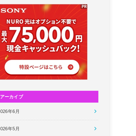
アーカイブ
2026年6月
2026年5月