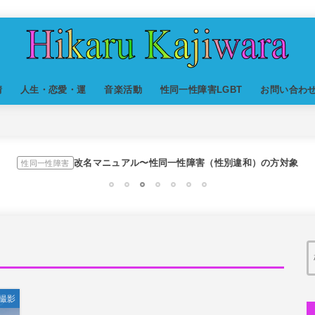
スリを発見！尾行してみた
世の中・裏事情
情
人生・恋愛・運
音楽活動
性同一性障害LGBT
お問い合わ
オリジナル曲のMVをはじめてAIで作ってみた【超入門1】
DTM
私が性同一性障害（性別違和）を自覚した日①
性同一性障害
改名マニュアル〜性同一性障害（性別違和）の方対象
性同一性障害
京都橘高校吹奏楽部で涙腺崩壊！その後インスピレーション降臨
音楽活動
1
2
3
4
5
6
7
オーディション詐欺 素質ある売れるから50万円持って来い
世の中・裏事情
隅田川で歌っていたらプロレスラーになった?!
人生・恋愛・運
スリを発見！尾行してみた
世の中・裏事情
撮影
オリジナル曲のMVをはじめてAIで作ってみた【超入門1】
DTM