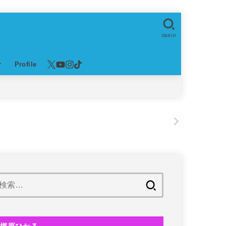
SEARCH
せ
Profile
！
!
検
索: