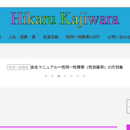
スリを発見！尾行してみた
世の中・裏事情
情
人生・恋愛・運
音楽活動
性同一性障害LGBT
お問い合わ
オリジナル曲のMVをはじめてAIで作ってみた【超入門1】
DTM
私が性同一性障害（性別違和）を自覚した日①
性同一性障害
改名マニュアル〜性同一性障害（性別違和）の方対象
性同一性障害
京都橘高校吹奏楽部で涙腺崩壊！その後インスピレーション降臨
音楽活動
1
2
3
4
5
6
7
オーディション詐欺 素質ある売れるから50万円持って来い
世の中・裏事情
隅田川で歌っていたらプロレスラーになった?!
人生・恋愛・運
スリを発見！尾行してみた
世の中・裏事情
オリジナル曲のMVをはじめてAIで作ってみた【超入門1】
DTM