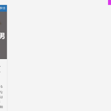
事情
私が性同一性障害（性別違和）を自覚した日①
性同一性障害
改名マニュアル〜性同一性障害（性別違和）の方対象
性同一性障害
京都橘高校吹奏楽部で涙腺崩壊！その後インスピレーション降臨
音楽活動
オーディション詐欺 素質ある売れるから50万円持って来い
世の中・裏事情
隅田川で歌っていたらプロレスラーになった?!
人生・恋愛・運
スリを発見！尾行してみた
世の中・裏事情
か
方
かる
な
は
年
始