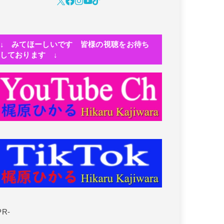
↓ みてほーしいです 皆様の視聴をお待ち
しております ↓
PR-