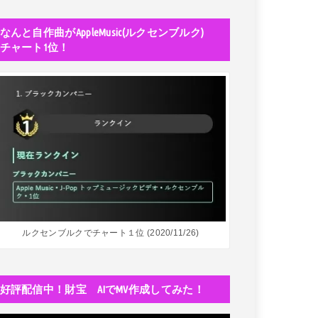
なんと自作曲がAppleMusic(ルクセンブルク)
チャート1位！
ルクセンブルクでチャート１位 (2020/11/26)
好評配信中！財宝 AIでMV作成してみた！