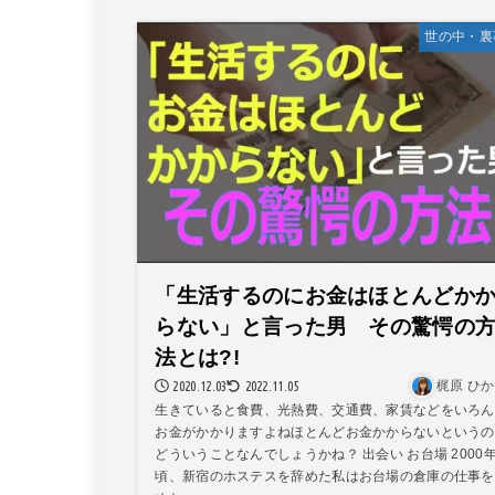
世の中・裏
「生活するのにお金はほとんどか
らない」と言った男 その驚愕の
法とは?!
2020.12.03
2022.11.05
梶原 ひ
生きていると食費、光熱費、交通費、家賃などをいろん
お金がかかりますよねほとんどお金かからないというの
どういうことなんでしょうかね？ 出会い お台場 2000
頃、新宿のホステスを辞めた私はお台場の倉庫の仕事を