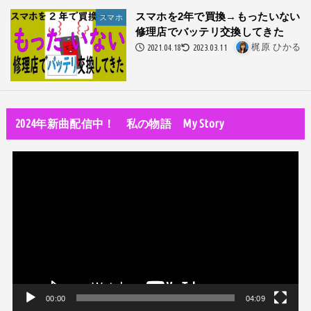
隅田川で歌っていたらプロレスラーになった?!
スマホを2年で買換→もったいない
スマホ
修理店でバッテリ交換してきた
世の中・裏事情
2021.04.18
2023.03.11
梶原 ひかる
スリを発見！尾行してみた
DTM
オリジナル曲のMVをはじめてAIで作ってみた【超入門1】
2024年新曲配信中！ 私の物語 My Story
性同一性障害
私が性同一性障害（性別違和）を自覚した日①
動
性同一性障害
画
改名マニュアル〜性同一性障害（性別違和）の方対象
プ
音楽活動
レ
京都橘高校吹奏楽部で涙腺崩壊！その後インスピレーション降臨！
ー
ヤ
世の中・裏事情
ー
オーディション詐欺 素質ある売れるから50万円持って来い!
00:00
04:09