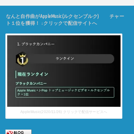
なんと自作曲がAppleMusic(ルクセンブルク) チャー
ト１位を獲得！ ↓クリックで配信サイトへ
AppleMusic(2020/11/26) クリックで配信サービスへ