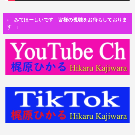
人生・恋愛・運
隅田川で歌っていたらプロレスラーになった?!
↓ みてほーしいです 皆様の視聴をお待ちしておりま
世の中・裏事情
す ↓
スリを発見！尾行してみた