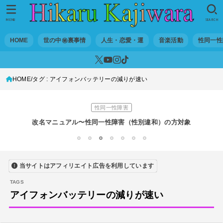
世の中・裏事情
スリを発見！尾行してみた
MENU
SEARCH
DTM
HOME
世の中㊙裏事情
人生・恋愛・運
音楽活動
性同一性
オリジナル曲のMVをはじめてAIで作ってみた【超入門1】
性同一性障害
HOME
タグ : アイフォンバッテリーの減りが速い
私が性同一性障害（性別違和）を自覚した日①
性同一性障害
改名マニュアル〜性同一性障害（性別違和）の方対象
音楽活動
1
2
3
4
5
6
7
京都橘高校吹奏楽部で涙腺崩壊！その後インスピレーション降臨！
当サイトはアフィリエイト広告を利用しています
世の中・裏事情
オーディション詐欺 素質ある売れるから50万円持って来い!
アイフォンバッテリーの減りが速い
人生・恋愛・運