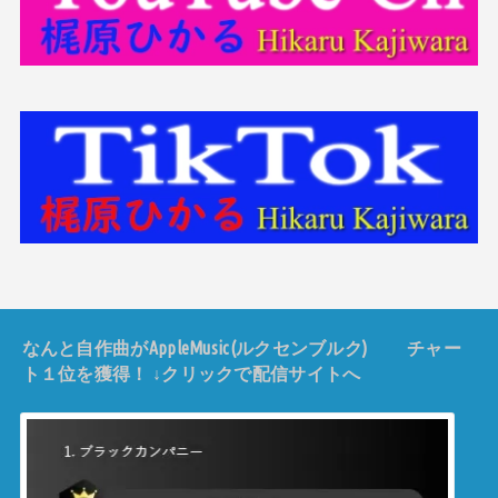
なんと自作曲がAppleMusic(ルクセンブルク) チャー
ト１位を獲得！ ↓クリックで配信サイトへ