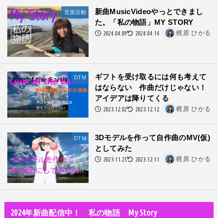
オーディション詐欺 素質ある売れるから50万円持って来い!
新曲MusicVideoやっとできまし
音楽活動
た。「私の物語」MY STORY
人生・恋愛・運
2024.04.09
2024.04.14
梶原 ひかる
隅田川で歌っていたらプロレスラーになった?!
世の中・裏事情
スリを発見！尾行してみた
ギフトを受け取るには何も考えて
DTM
はならない 作曲だけじゃない！
DTM
アイデアは降りてくる
オリジナル曲のMVをはじめてAIで作ってみた【超入門1】
2023.12.02
2023.12.12
梶原 ひかる
性同一性障害
私が性同一性障害（性別違和）を自覚した日①
3Dモデルを作って自作曲のMV(仮)
DTM
としてみた
性同一性障害
2023.11.25
2023.12.11
梶原 ひかる
改名マニュアル〜性同一性障害（性別違和）の方対象
音楽活動
京都橘高校吹奏楽部で涙腺崩壊！その後インスピレーション降臨！
2024年新曲配信中！ 私の物語 My Story