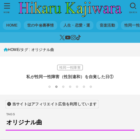
MENU
SEARCH
世の中・裏事情
HOME
世の中㊙裏事情
人生・恋愛・運
音楽活動
性同一性
スリを発見！尾行してみた
DTM
HOME
タグ : オリジナル曲
オリジナル曲のMVをはじめてAIで作ってみた【超入門1】
性同一性障害
私が性同一性障害（性別違和）を自覚した日①
性同一性障害
1
2
3
4
5
6
7
改名マニュアル〜性同一性障害（性別違和）の方対象
当サイトはアフィリエイト広告を利用しています
音楽活動
京都橘高校吹奏楽部で涙腺崩壊！その後インスピレーション降臨！
オリジナル曲
世の中・裏事情