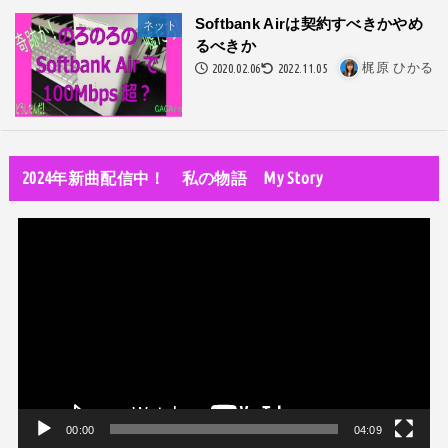
私が性同一性障害（性別違和）を自覚した日①
Softbank Airは契約すべきかやめ
ネット
るべきか
性同一性障害
2020.02.06
2022.11.05
梶原 ひかる
改名マニュアル〜性同一性障害（性別違和）の方対象
音楽活動
京都橘高校吹奏楽部で涙腺崩壊！その後インスピレーション降臨！
2024年新曲配信中！ 私の物語 My Story
世の中・裏事情
オーディション詐欺 素質ある売れるから50万円持って来い!
動
人生・恋愛・運
画
隅田川で歌っていたらプロレスラーになった?!
プ
世の中・裏事情
レ
スリを発見！尾行してみた
ー
ヤ
ー
00:00
04:09