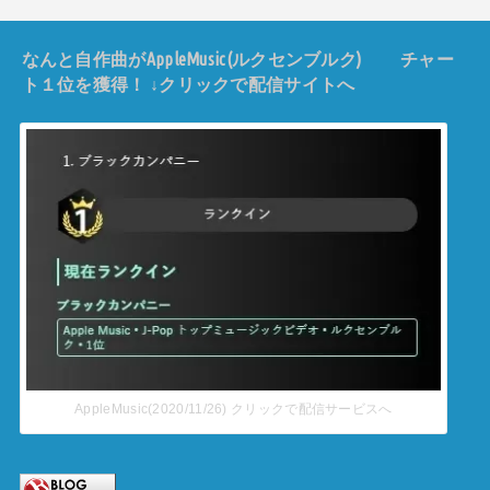
なんと自作曲がAppleMusic(ルクセンブルク) チャー
ト１位を獲得！ ↓クリックで配信サイトへ
AppleMusic(2020/11/26) クリックで配信サービスへ