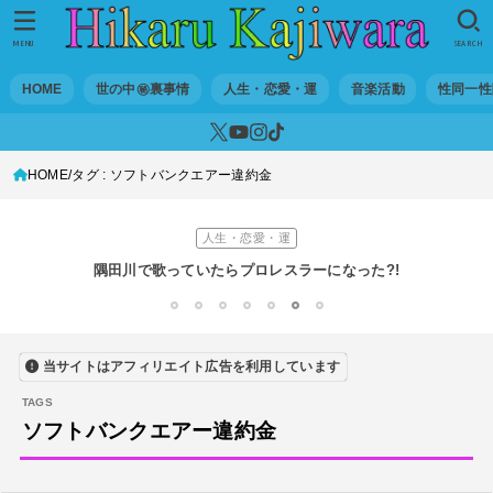
性同一性障害
改名マニュアル〜性同一性障害（性別違和）の方対象
MENU
SEARCH
音楽活動
HOME
世の中㊙裏事情
人生・恋愛・運
音楽活動
性同一性
京都橘高校吹奏楽部で涙腺崩壊！その後インスピレーション降臨！
世の中・裏事情
HOME
タグ : ソフトバンクエアー違約金
オーディション詐欺 素質ある売れるから50万円持って来い!
人生・恋愛・運
隅田川で歌っていたらプロレスラーになった?!
世の中・裏事情
1
2
3
4
5
6
7
スリを発見！尾行してみた
当サイトはアフィリエイト広告を利用しています
DTM
オリジナル曲のMVをはじめてAIで作ってみた【超入門1】
ソフトバンクエアー違約金
性同一性障害