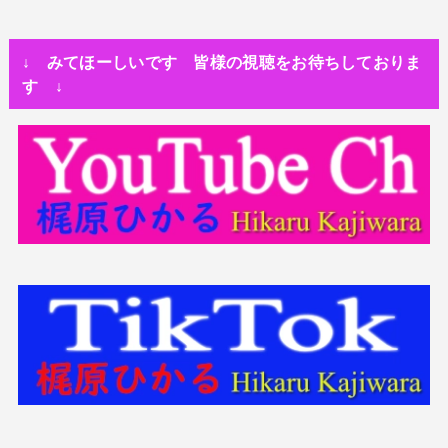
人生・恋愛・運
隅田川で歌っていたらプロレスラーになった?!
↓ みてほーしいです 皆様の視聴をお待ちしておりま
世の中・裏事情
す ↓
スリを発見！尾行してみた