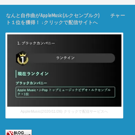
なんと自作曲がAppleMusic(ルクセンブルク) チャー
ト１位を獲得！ ↓クリックで配信サイトへ
AppleMusic(2020/11/26) クリックで配信サービスへ