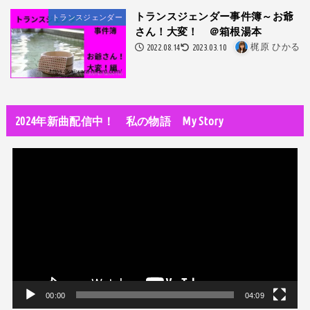
隅田川で歌っていたらプロレスラーになった?!
トランスジェンダー事件簿～お爺
トランスジェンダー
さん！大変！ ＠箱根湯本
世の中・裏事情
2022.08.14
2023.03.10
梶原 ひかる
スリを発見！尾行してみた
DTM
オリジナル曲のMVをはじめてAIで作ってみた【超入門1】
2024年新曲配信中！ 私の物語 My Story
性同一性障害
私が性同一性障害（性別違和）を自覚した日①
動
性同一性障害
画
改名マニュアル〜性同一性障害（性別違和）の方対象
プ
レ
音楽活動
京都橘高校吹奏楽部で涙腺崩壊！その後インスピレーション降臨！
ー
ヤ
世の中・裏事情
ー
オーディション詐欺 素質ある売れるから50万円持って来い!
00:00
04:09