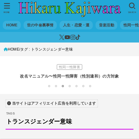
世の中・裏事情
スリを発見！尾行してみた
MENU
SEARCH
DTM
HOME
世の中㊙裏事情
人生・恋愛・運
音楽活動
性同一性
オリジナル曲のMVをはじめてAIで作ってみた【超入門1】
性同一性障害
HOME
タグ : トランスジェンダー意味
私が性同一性障害（性別違和）を自覚した日①
性同一性障害
改名マニュアル〜性同一性障害（性別違和）の方対象
音楽活動
1
2
3
4
5
6
7
京都橘高校吹奏楽部で涙腺崩壊！その後インスピレーション降臨！
当サイトはアフィリエイト広告を利用しています
世の中・裏事情
オーディション詐欺 素質ある売れるから50万円持って来い!
トランスジェンダー意味
人生・恋愛・運