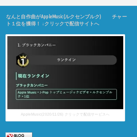
なんと自作曲がAppleMusic(ルクセンブルク) チャー
ト１位を獲得！ ↓クリックで配信サイトへ
AppleMusic(2020/11/26) クリックで配信サービスへ