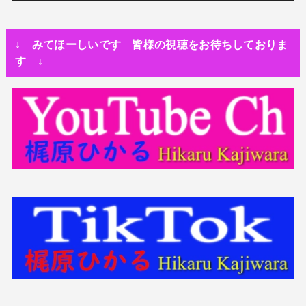
人生・恋愛・運
隅田川で歌っていたらプロレスラーになった?!
↓ みてほーしいです 皆様の視聴をお待ちしておりま
世の中・裏事情
す ↓
スリを発見！尾行してみた