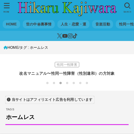
世の中・裏事情
スリを発見！尾行してみた
MENU
SEARCH
DTM
HOME
世の中㊙裏事情
人生・恋愛・運
音楽活動
性同一性
オリジナル曲のMVをはじめてAIで作ってみた【超入門1】
性同一性障害
HOME
タグ : ホームレス
私が性同一性障害（性別違和）を自覚した日①
性同一性障害
改名マニュアル〜性同一性障害（性別違和）の方対象
音楽活動
1
2
3
4
5
6
7
京都橘高校吹奏楽部で涙腺崩壊！その後インスピレーション降臨！
当サイトはアフィリエイト広告を利用しています
世の中・裏事情
オーディション詐欺 素質ある売れるから50万円持って来い!
ホームレス
人生・恋愛・運