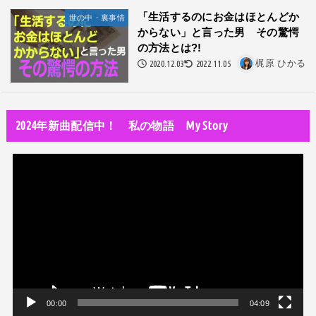
隅田川で歌っていたらプロレスラーになった?!
「生活するのにお金はほとんどか
世の中・裏事情
からない」と言った男 その驚愕
世の中・裏事情
の方法とは?!
スリを発見！尾行してみた
2020.12.03
2022.11.05
梶原 ひかる
DTM
オリジナル曲のMVをはじめてAIで作ってみた【超入門1】
2024年新曲配信中！ 私の物語 My Story
性同一性障害
私が性同一性障害（性別違和）を自覚した日①
動
性同一性障害
画
改名マニュアル〜性同一性障害（性別違和）の方対象
プ
音楽活動
レ
京都橘高校吹奏楽部で涙腺崩壊！その後インスピレーション降臨！
ー
ヤ
世の中・裏事情
ー
オーディション詐欺 素質ある売れるから50万円持って来い!
00:00
04:09