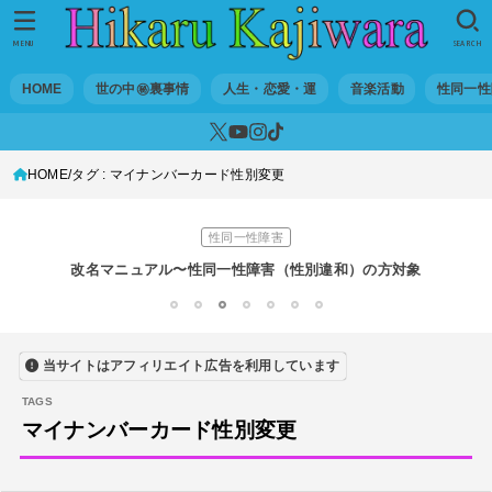
世の中・裏事情
スリを発見！尾行してみた
MENU
SEARCH
DTM
HOME
世の中㊙裏事情
人生・恋愛・運
音楽活動
性同一性
オリジナル曲のMVをはじめてAIで作ってみた【超入門1】
性同一性障害
HOME
タグ : マイナンバーカード性別変更
私が性同一性障害（性別違和）を自覚した日①
性同一性障害
改名マニュアル〜性同一性障害（性別違和）の方対象
音楽活動
1
2
3
4
5
6
7
京都橘高校吹奏楽部で涙腺崩壊！その後インスピレーション降臨！
当サイトはアフィリエイト広告を利用しています
世の中・裏事情
オーディション詐欺 素質ある売れるから50万円持って来い!
マイナンバーカード性別変更
人生・恋愛・運