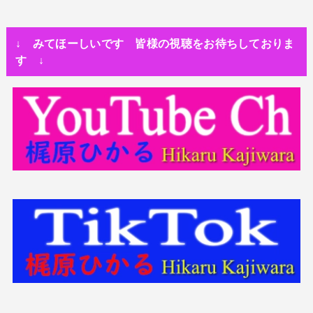
人生・恋愛・運
隅田川で歌っていたらプロレスラーになった?!
↓ みてほーしいです 皆様の視聴をお待ちしておりま
世の中・裏事情
す ↓
スリを発見！尾行してみた