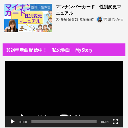
隅田川で歌っていたらプロレスラーになった?!
マンナンバーカード 性別変更マ
性同一性障害
ニュアル
世の中・裏事情
2026.06.06
2026.06.07
梶原 ひかる
スリを発見！尾行してみた
DTM
オリジナル曲のMVをはじめてAIで作ってみた【超入門1】
2024年新曲配信中！ 私の物語 My Story
性同一性障害
私が性同一性障害（性別違和）を自覚した日①
動
性同一性障害
画
改名マニュアル〜性同一性障害（性別違和）の方対象
プ
レ
音楽活動
京都橘高校吹奏楽部で涙腺崩壊！その後インスピレーション降臨！
ー
ヤ
世の中・裏事情
ー
オーディション詐欺 素質ある売れるから50万円持って来い!
00:00
04:09