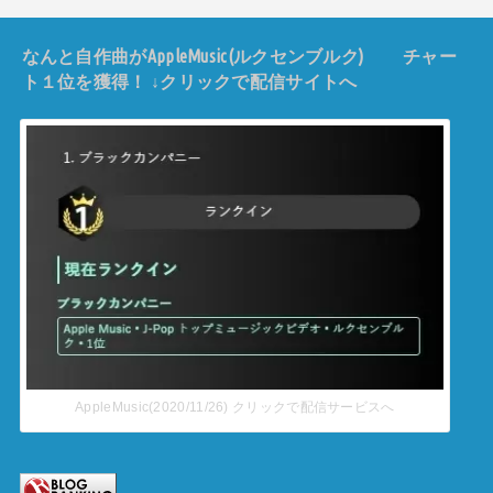
なんと自作曲がAppleMusic(ルクセンブルク) チャー
ト１位を獲得！ ↓クリックで配信サイトへ
AppleMusic(2020/11/26) クリックで配信サービスへ