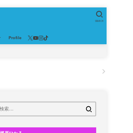
SEARCH
せ
Profile
！
!
検
索: