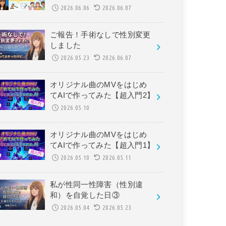
2026.06.06
2026.06.07
ご報告！手術なしで性別変更
しました
2026.05.23
2026.06.07
オリジナル曲のMVをはじめ
てAIで作ってみた【超入門2】
2026.05.10
オリジナル曲のMVをはじめ
てAIで作ってみた【超入門1】
2026.05.10
2026.05.11
私が性同一性障害（性別違
和）を自覚した日③
2026.05.04
2026.05.23