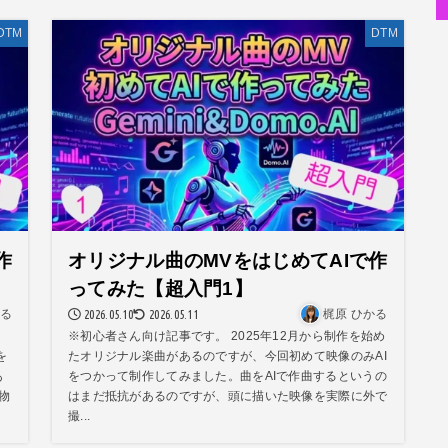
DTM
DTM
私が性同一性障害（性別違和）を自覚した日①
性同一性障害
改名マニュアル〜性同一性障害（性別違和）の方対象
性同一性障害
京都橘高校吹奏楽部で涙腺崩壊！その後インスピレーション降臨
音楽活動
オーディション詐欺 素質ある売れるから50万円持って来い
世の中・裏事情
隅田川で歌っていたらプロレスラーになった?!
人生・恋愛・運
スリを発見！尾行してみた
世の中・裏事情
作
オリジナル曲のMVをはじめてAIで作
ってみた【超入門1】
かる
2026.05.10
2026.05.11
梶原 ひかる
ノ
※初心者さん向け記事です。 2025年12月から制作を始め
を
たオリジナル楽曲があるのですが、今回初めて映像のみAI
あ
をつかって制作してみました。曲をAIで作曲するというの
物
はまだ抵抗があるのですが、頭に描いた映像を実際に外で
撮...