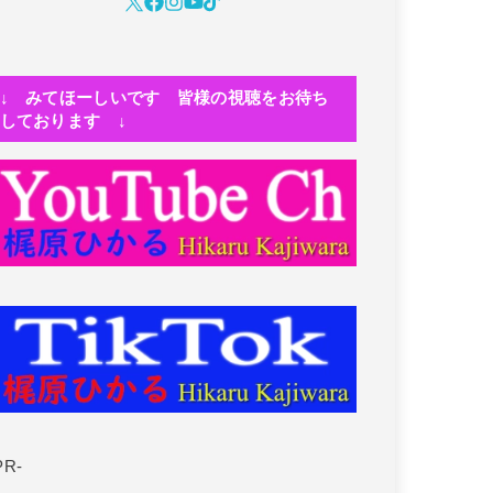
↓ みてほーしいです 皆様の視聴をお待ち
しております ↓
PR-