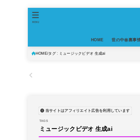
MENU
HOME
世の中㊙裏事
HOME
タグ : ミュージックビデオ 生成ai
当サイトはアフィリエイト広告を利用しています
ミュージックビデオ 生成ai