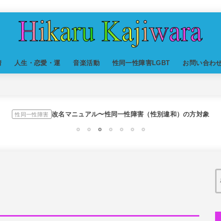
スリを発見！尾行してみた
世の中・裏事情
情
人生・恋愛・運
音楽活動
性同一性障害LGBT
お問い合わ
オリジナル曲のMVをはじめてAIで作ってみた【超入門1】
DTM
私が性同一性障害（性別違和）を自覚した日①
性同一性障害
改名マニュアル〜性同一性障害（性別違和）の方対象
性同一性障害
京都橘高校吹奏楽部で涙腺崩壊！その後インスピレーション降臨
音楽活動
1
2
3
4
5
6
7
オーディション詐欺 素質ある売れるから50万円持って来い
世の中・裏事情
隅田川で歌っていたらプロレスラーになった?!
人生・恋愛・運
スリを発見！尾行してみた
世の中・裏事情
オリジナル曲のMVをはじめてAIで作ってみた【超入門1】
DTM