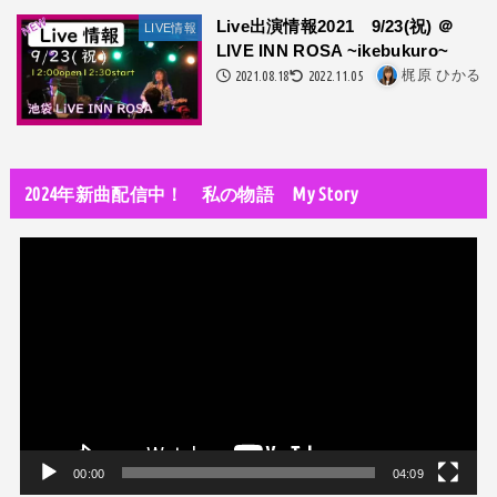
隅田川で歌っていたらプロレスラーになった?!
Live出演情報2021 9/23(祝) ＠
LIVE情報
LIVE INN ROSA ~ikebukuro~
世の中・裏事情
2021.08.18
2022.11.05
梶原 ひかる
スリを発見！尾行してみた
DTM
オリジナル曲のMVをはじめてAIで作ってみた【超入門1】
2024年新曲配信中！ 私の物語 My Story
性同一性障害
私が性同一性障害（性別違和）を自覚した日①
動
性同一性障害
画
改名マニュアル〜性同一性障害（性別違和）の方対象
プ
レ
音楽活動
京都橘高校吹奏楽部で涙腺崩壊！その後インスピレーション降臨！
ー
ヤ
世の中・裏事情
ー
オーディション詐欺 素質ある売れるから50万円持って来い!
00:00
04:09