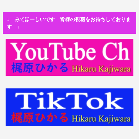
人生・恋愛・運
隅田川で歌っていたらプロレスラーになった?!
↓ みてほーしいです 皆様の視聴をお待ちしておりま
世の中・裏事情
す ↓
スリを発見！尾行してみた