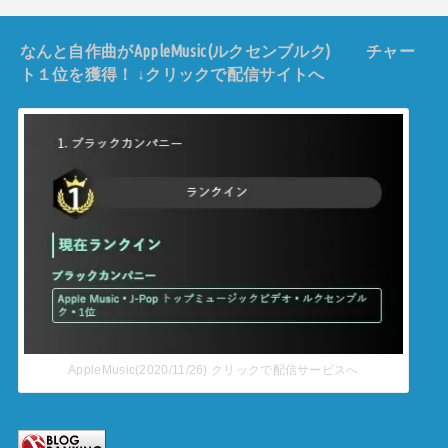
なんと自作曲がAppleMusic(ルクセンブルク) チャー
ト１位を獲得！ ↓クリックで配信サイトへ
AppleMusic(2020/11/26) クリックで配信サービスへ