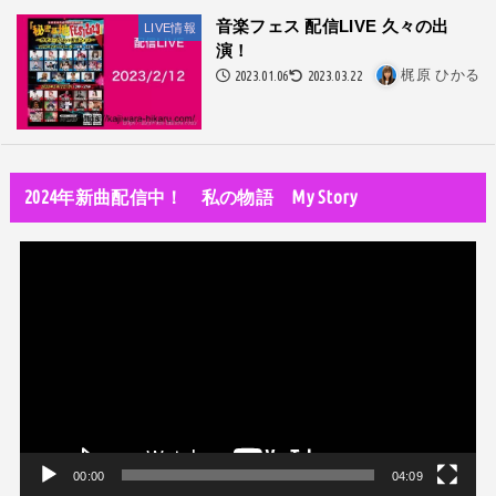
隅田川で歌っていたらプロレスラーになった?!
音楽フェス 配信LIVE 久々の出
LIVE情報
演！
世の中・裏事情
2023.01.06
2023.03.22
梶原 ひかる
スリを発見！尾行してみた
DTM
オリジナル曲のMVをはじめてAIで作ってみた【超入門1】
2024年新曲配信中！ 私の物語 My Story
性同一性障害
私が性同一性障害（性別違和）を自覚した日①
動
性同一性障害
画
改名マニュアル〜性同一性障害（性別違和）の方対象
プ
音楽活動
レ
京都橘高校吹奏楽部で涙腺崩壊！その後インスピレーション降臨！
ー
ヤ
世の中・裏事情
ー
オーディション詐欺 素質ある売れるから50万円持って来い!
00:00
04:09