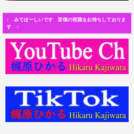
人生・恋愛・運
隅田川で歌っていたらプロレスラーになった?!
↓ みてほーしいです 皆様の視聴をお待ちしておりま
世の中・裏事情
す ↓
スリを発見！尾行してみた