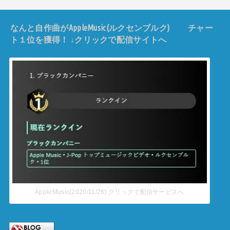
なんと自作曲がAppleMusic(ルクセンブルク) チャー
ト１位を獲得！ ↓クリックで配信サイトへ
AppleMusic(2020/11/26) クリックで配信サービスへ