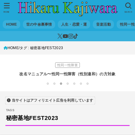
世の中・裏事情
スリを発見！尾行してみた
MENU
SEARCH
DTM
HOME
世の中㊙裏事情
人生・恋愛・運
音楽活動
性同一性
オリジナル曲のMVをはじめてAIで作ってみた【超入門1】
性同一性障害
HOME
タグ : 秘密基地FEST2023
私が性同一性障害（性別違和）を自覚した日①
性同一性障害
改名マニュアル〜性同一性障害（性別違和）の方対象
音楽活動
1
2
3
4
5
6
7
京都橘高校吹奏楽部で涙腺崩壊！その後インスピレーション降臨！
当サイトはアフィリエイト広告を利用しています
世の中・裏事情
オーディション詐欺 素質ある売れるから50万円持って来い!
秘密基地FEST2023
人生・恋愛・運