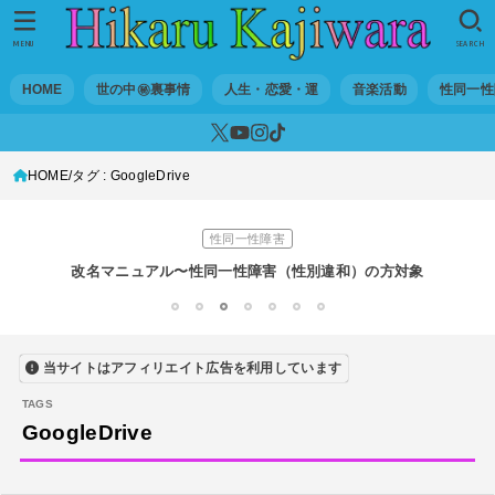
世の中・裏事情
スリを発見！尾行してみた
MENU
SEARCH
DTM
HOME
世の中㊙裏事情
人生・恋愛・運
音楽活動
性同一性
オリジナル曲のMVをはじめてAIで作ってみた【超入門1】
性同一性障害
HOME
タグ : GoogleDrive
私が性同一性障害（性別違和）を自覚した日①
性同一性障害
改名マニュアル〜性同一性障害（性別違和）の方対象
音楽活動
1
2
3
4
5
6
7
京都橘高校吹奏楽部で涙腺崩壊！その後インスピレーション降臨！
当サイトはアフィリエイト広告を利用しています
世の中・裏事情
オーディション詐欺 素質ある売れるから50万円持って来い!
GoogleDrive
人生・恋愛・運