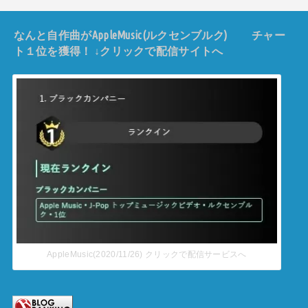
なんと自作曲がAppleMusic(ルクセンブルク) チャー
ト１位を獲得！ ↓クリックで配信サイトへ
AppleMusic(2020/11/26) クリックで配信サービスへ