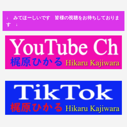
人生・恋愛・運
隅田川で歌っていたらプロレスラーになった?!
↓ みてほーしいです 皆様の視聴をお待ちしておりま
世の中・裏事情
す ↓
スリを発見！尾行してみた