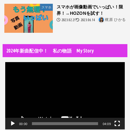
隅田川で歌っていたらプロレスラーになった?!
スマホが画像動画でいっぱい！限
スマホ
界！→HOZONを試す！
世の中・裏事情
2023.02.21
2023.06.14
梶原 ひかる
スリを発見！尾行してみた
DTM
オリジナル曲のMVをはじめてAIで作ってみた【超入門1】
2024年新曲配信中！ 私の物語 My Story
性同一性障害
私が性同一性障害（性別違和）を自覚した日①
動
性同一性障害
画
改名マニュアル〜性同一性障害（性別違和）の方対象
プ
レ
音楽活動
京都橘高校吹奏楽部で涙腺崩壊！その後インスピレーション降臨！
ー
ヤ
世の中・裏事情
ー
オーディション詐欺 素質ある売れるから50万円持って来い!
00:00
04:09