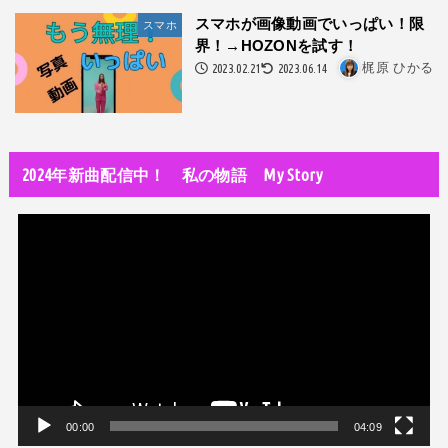
改名マニュアル〜性同一性障害（性別違和）の方対象
スマホが画像動画でいっぱい！限
スマホ
界！→HOZONを試す！
音楽活動
2023.02.21
2023.06.14
梶原 ひかる
京都橘高校吹奏楽部で涙腺崩壊！その後インスピレーション降臨！
世の中・裏事情
オーディション詐欺 素質ある売れるから50万円持って来い!
2024年新曲配信中！ 私の物語 My Story
人生・恋愛・運
隅田川で歌っていたらプロレスラーになった?!
動
世の中・裏事情
画
スリを発見！尾行してみた
プ
レ
ー
ヤ
ー
00:00
04:09