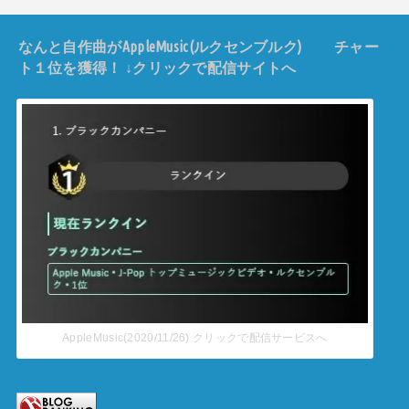
なんと自作曲がAppleMusic(ルクセンブルク) チャー
ト１位を獲得！ ↓クリックで配信サイトへ
AppleMusic(2020/11/26) クリックで配信サービスへ