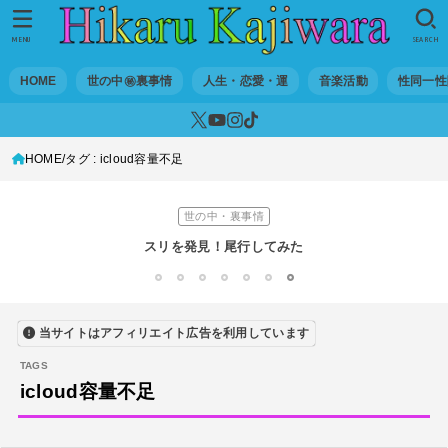
音楽活動
京都橘高校吹奏楽部で涙腺崩壊！その後インスピレーション降臨！
MENU
SEARCH
世の中・裏事情
HOME
世の中㊙裏事情
人生・恋愛・運
音楽活動
性同一性
オーディション詐欺 素質ある売れるから50万円持って来い!
人生・恋愛・運
HOME
タグ : icloud容量不足
隅田川で歌っていたらプロレスラーになった?!
世の中・裏事情
スリを発見！尾行してみた
DTM
1
2
3
4
5
6
7
オリジナル曲のMVをはじめてAIで作ってみた【超入門1】
当サイトはアフィリエイト広告を利用しています
性同一性障害
私が性同一性障害（性別違和）を自覚した日①
icloud容量不足
性同一性障害