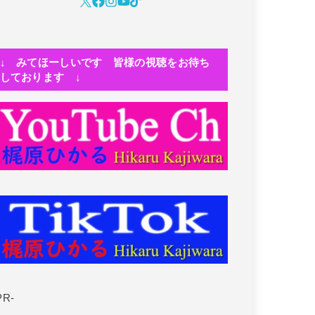
↓ みてほーしいです 皆様の視聴をお待ち
しております ↓
PR-