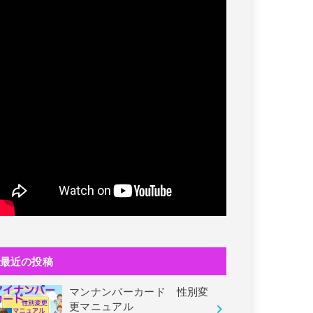
最近の投稿
マンナンバーカード 性別変
更マニュアル