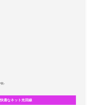
PR-
快適なネット光回線