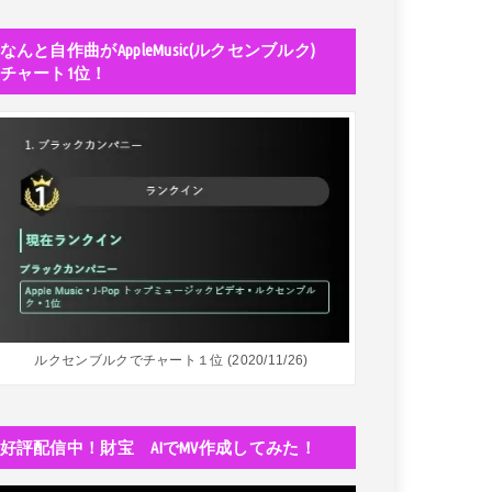
なんと自作曲がAppleMusic(ルクセンブルク)
チャート1位！
ルクセンブルクでチャート１位 (2020/11/26)
好評配信中！財宝 AIでMV作成してみた！