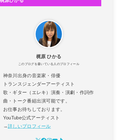
梶原ひかる
！
!
梶原 ひかる
このブログを書いている人のプロフィール
神奈川出身の音楽家・俳優
トランスジェンダーアーティスト
歌・ギター（エレキ）演奏・演劇・作詞作
曲・トーク番組出演可能です。
お仕事お待ちしております。
YouTube公式アーティスト
→
詳しいプロフィール