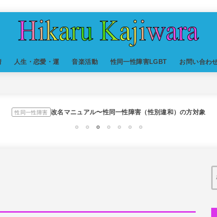
スリを発見！尾行してみた
世の中・裏事情
情
人生・恋愛・運
音楽活動
性同一性障害LGBT
お問い合わ
オリジナル曲のMVをはじめてAIで作ってみた【超入門1】
DTM
私が性同一性障害（性別違和）を自覚した日①
性同一性障害
改名マニュアル〜性同一性障害（性別違和）の方対象
性同一性障害
京都橘高校吹奏楽部で涙腺崩壊！その後インスピレーション降臨
音楽活動
1
2
3
4
5
6
7
オーディション詐欺 素質ある売れるから50万円持って来い
世の中・裏事情
隅田川で歌っていたらプロレスラーになった?!
人生・恋愛・運
スリを発見！尾行してみた
世の中・裏事情
オリジナル曲のMVをはじめてAIで作ってみた【超入門1】
DTM