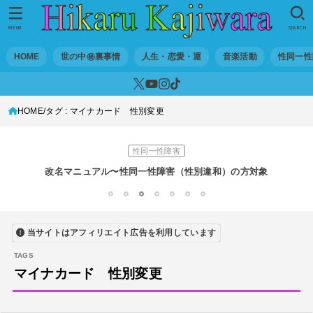
世の中・裏事情
スリを発見！尾行してみた
MENU
SEARCH
DTM
HOME
世の中㊙裏事情
人生・恋愛・運
音楽活動
性同一性
オリジナル曲のMVをはじめてAIで作ってみた【超入門1】
性同一性障害
HOME
タグ : マイナカード 性別変更
私が性同一性障害（性別違和）を自覚した日①
性同一性障害
改名マニュアル〜性同一性障害（性別違和）の方対象
音楽活動
1
2
3
4
5
6
7
京都橘高校吹奏楽部で涙腺崩壊！その後インスピレーション降臨！
当サイトはアフィリエイト広告を利用しています
世の中・裏事情
オーディション詐欺 素質ある売れるから50万円持って来い!
マイナカード 性別変更
人生・恋愛・運