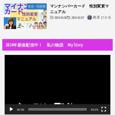
隅田川で歌っていたらプロレスラーになった?!
マンナンバーカード 性別変更マ
性同一性障害
ニュアル
世の中・裏事情
2026.06.06
2026.06.07
梶原 ひかる
スリを発見！尾行してみた
DTM
オリジナル曲のMVをはじめてAIで作ってみた【超入門1】
2024年新曲配信中！ 私の物語 My Story
性同一性障害
私が性同一性障害（性別違和）を自覚した日①
動
性同一性障害
画
改名マニュアル〜性同一性障害（性別違和）の方対象
プ
レ
音楽活動
京都橘高校吹奏楽部で涙腺崩壊！その後インスピレーション降臨！
ー
ヤ
世の中・裏事情
ー
オーディション詐欺 素質ある売れるから50万円持って来い!
00:00
04:09