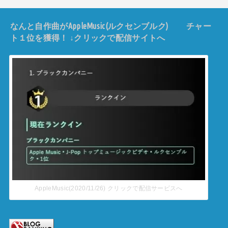
なんと自作曲がAppleMusic(ルクセンブルク) チャー
ト１位を獲得！ ↓クリックで配信サイトへ
AppleMusic(2020/11/26) クリックで配信サービスへ