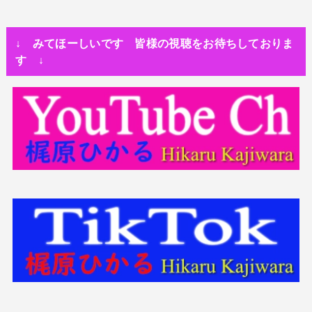
人生・恋愛・運
隅田川で歌っていたらプロレスラーになった?!
↓ みてほーしいです 皆様の視聴をお待ちしておりま
世の中・裏事情
す ↓
スリを発見！尾行してみた