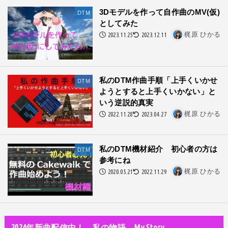
隅田川で歌っていたらプロレスラーになった?!
3Dモデルを作って自作曲のMV(仮)
DTM
としてみた
世の中・裏事情
2023.11.25
2023.12.11
梶原 ひかる
スリを発見！尾行してみた
DTM
オリジナル曲のMVをはじめてAIで作ってみた【超入門1】
私のDTM作曲手順「上手くいかせ
DTM
ようとすると上手くいかない」と
性同一性障害
いう逆説的真実
私が性同一性障害（性別違和）を自覚した日①
2022.11.28
2023.04.27
梶原 ひかる
性同一性障害
改名マニュアル〜性同一性障害（性別違和）の方対象
私のDTM機材紹介 初心者の方は
DTM
参考にね
音楽活動
2020.05.21
2022.11.29
梶原 ひかる
京都橘高校吹奏楽部で涙腺崩壊！その後インスピレーション降臨！
世の中・裏事情
オーディション詐欺 素質ある売れるから50万円持って来い!
2024年新曲配信中！ 私の物語 My Story