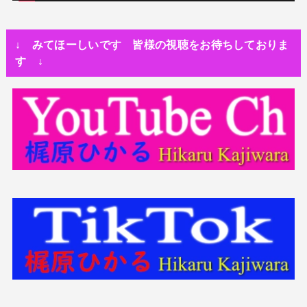
人生・恋愛・運
隅田川で歌っていたらプロレスラーになった?!
↓ みてほーしいです 皆様の視聴をお待ちしておりま
世の中・裏事情
す ↓
スリを発見！尾行してみた