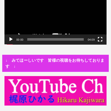
人生・恋愛・運
プ
隅田川で歌っていたらプロレスラーになった?!
レ
世の中・裏事情
ー
スリを発見！尾行してみた
ヤ
ー
00:00
04:09
↓ みてほーしいです 皆様の視聴をお待ちしておりま
す ↓