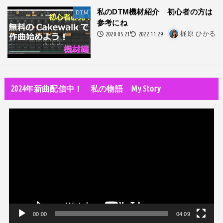
改名マニュアル〜性同一性障害（性別違和）の方対象
私のDTM機材紹介 初心者の方は
DTM
参考にね
音楽活動
2020.05.21
2022.11.29
梶原 ひかる
京都橘高校吹奏楽部で涙腺崩壊！その後インスピレーション降臨！
世の中・裏事情
オーディション詐欺 素質ある売れるから50万円持って来い!
2024年新曲配信中！ 私の物語 My Story
人生・恋愛・運
隅田川で歌っていたらプロレスラーになった?!
動
世の中・裏事情
画
スリを発見！尾行してみた
プ
レ
ー
ヤ
ー
00:00
04:09