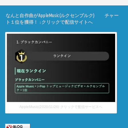
なんと自作曲がAppleMusic(ルクセンブルク) チャー
ト１位を獲得！ ↓クリックで配信サイトへ
AppleMusic(2020/11/26) クリックで配信サービスへ