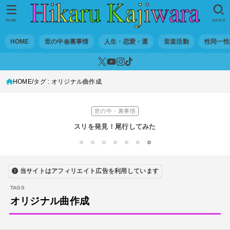
音楽活動
京都橘高校吹奏楽部で涙腺崩壊！その後インスピレーション降臨！
MENU
SEARCH
世の中・裏事情
HOME
世の中㊙裏事情
人生・恋愛・運
音楽活動
性同一性
オーディション詐欺 素質ある売れるから50万円持って来い!
人生・恋愛・運
HOME
タグ : オリジナル曲作成
隅田川で歌っていたらプロレスラーになった?!
世の中・裏事情
スリを発見！尾行してみた
DTM
1
2
3
4
5
6
7
オリジナル曲のMVをはじめてAIで作ってみた【超入門1】
当サイトはアフィリエイト広告を利用しています
性同一性障害
私が性同一性障害（性別違和）を自覚した日①
オリジナル曲作成
性同一性障害