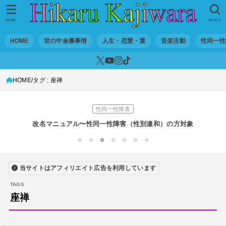
世の中・裏事情
スリを発見！尾行してみた
MENU
SEARCH
DTM
HOME
世の中㊙裏事情
人生・恋愛・運
音楽活動
性同一性
オリジナル曲のMVをはじめてAIで作ってみた【超入門1】
性同一性障害
HOME
タグ : 座禅
私が性同一性障害（性別違和）を自覚した日①
性同一性障害
改名マニュアル〜性同一性障害（性別違和）の方対象
音楽活動
1
2
3
4
5
6
7
京都橘高校吹奏楽部で涙腺崩壊！その後インスピレーション降臨！
当サイトはアフィリエイト広告を利用しています
世の中・裏事情
オーディション詐欺 素質ある売れるから50万円持って来い!
座禅
人生・恋愛・運