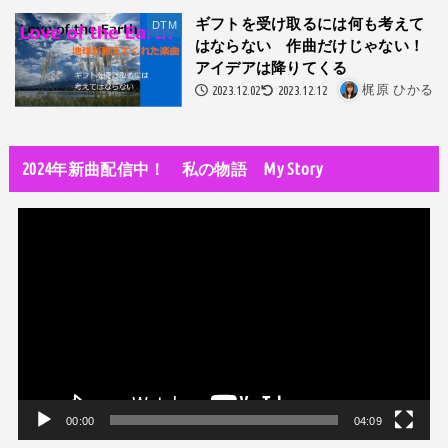
隅田川で歌っていたらプロレスラーになった?!
ギフトを受け取るには何も考えて
DTM
はならない 作曲だけじゃない！
世の中・裏事情
アイデアは降りてくる
スリを発見！尾行してみた
2023.12.02
2023.12.12
梶原 ひかる
DTM
オリジナル曲のMVをはじめてAIで作ってみた【超入門1】
2024年新曲配信中！ 私の物語 My Story
性同一性障害
私が性同一性障害（性別違和）を自覚した日①
動
画
性同一性障害
改名マニュアル〜性同一性障害（性別違和）の方対象
プ
レ
音楽活動
ー
京都橘高校吹奏楽部で涙腺崩壊！その後インスピレーション降臨！
ヤ
世の中・裏事情
ー
オーディション詐欺 素質ある売れるから50万円持って来い!
00:00
04:09