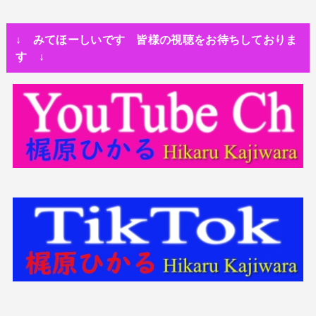
人生・恋愛・運
隅田川で歌っていたらプロレスラーになった?!
↓ みてほーしいです 皆様の視聴をお待ちしておりま
す ↓
世の中・裏事情
スリを発見！尾行してみた