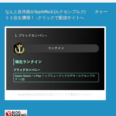
なんと自作曲がAppleMusic(ルクセンブルク) チャー
ト１位を獲得！ ↓クリックで配信サイトへ
AppleMusic(2020/11/26) クリックで配信サービスへ