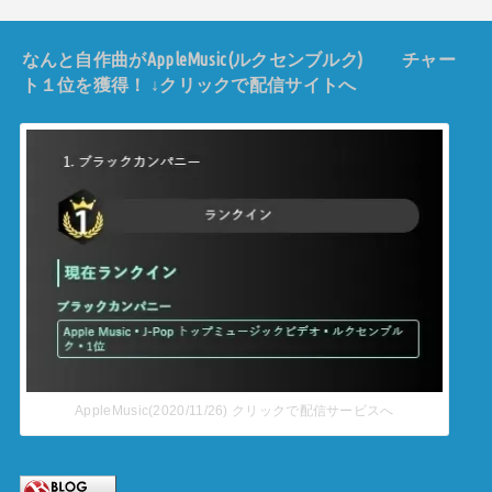
なんと自作曲がAppleMusic(ルクセンブルク) チャー
ト１位を獲得！ ↓クリックで配信サイトへ
AppleMusic(2020/11/26) クリックで配信サービスへ