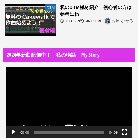
隅田川で歌っていたらプロレスラーになった?!
私のDTM機材紹介 初心者の方は
DTM
参考にね
世の中・裏事情
2020.05.21
2022.11.29
梶原 ひかる
スリを発見！尾行してみた
DTM
オリジナル曲のMVをはじめてAIで作ってみた【超入門1】
2024年新曲配信中！ 私の物語 My Story
性同一性障害
私が性同一性障害（性別違和）を自覚した日①
動
性同一性障害
画
改名マニュアル〜性同一性障害（性別違和）の方対象
プ
音楽活動
レ
京都橘高校吹奏楽部で涙腺崩壊！その後インスピレーション降臨！
ー
ヤ
世の中・裏事情
ー
オーディション詐欺 素質ある売れるから50万円持って来い!
00:00
04:09