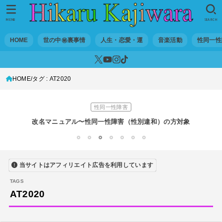
世の中・裏事情
スリを発見！尾行してみた
MENU
SEARCH
DTM
HOME
世の中㊙裏事情
人生・恋愛・運
音楽活動
性同一性
オリジナル曲のMVをはじめてAIで作ってみた【超入門1】
性同一性障害
HOME
タグ : AT2020
私が性同一性障害（性別違和）を自覚した日①
性同一性障害
改名マニュアル〜性同一性障害（性別違和）の方対象
音楽活動
1
2
3
4
5
6
7
京都橘高校吹奏楽部で涙腺崩壊！その後インスピレーション降臨！
当サイトはアフィリエイト広告を利用しています
世の中・裏事情
オーディション詐欺 素質ある売れるから50万円持って来い!
AT2020
人生・恋愛・運