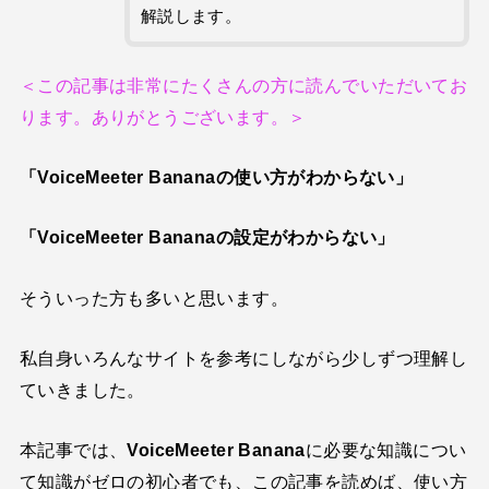
解説します。
音楽活動
京都橘高校吹奏楽部で涙腺崩壊！その後インスピレーション降臨！
＜この記事は非常にたくさんの方に読んでいただいてお
世の中・裏事情
ります。ありがとうございます。＞
オーディション詐欺 素質ある売れるから50万円持って来い!
「VoiceMeeter Bananaの使い方がわからない」
人生・恋愛・運
隅田川で歌っていたらプロレスラーになった?!
「VoiceMeeter Bananaの設定がわからない」
世の中・裏事情
スリを発見！尾行してみた
そういった方も多いと思います。
私自身いろんなサイトを参考にしながら少しずつ理解し
ていきました。
本記事では、
VoiceMeeter Banana
に必要な知識につい
て知識がゼロの初心者でも、この記事を読めば、使い方