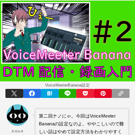
京都橘高校吹奏楽部で涙腺崩壊！その後インスピレーション降臨！
世の中・裏事情
オーディション詐欺 素質ある売れるから50万円持って来い!
人生・恋愛・運
隅田川で歌っていたらプロレスラーになった?!
世の中・裏事情
スリを発見！尾行してみた
DTM
VoiceMeeterBanana設定
オリジナル曲のMVをはじめてAIで作ってみた【超入門1】
性同一性障害
私が性同一性障害（性別違和）を自覚した日①
第二回ナノにゃ。今回はVoiceMeeter
Bananaの設定なのよ。ややこしいので難
性同一性障害
しい話はやめて設定方法をわかりやすく
ガガルネ
改名マニュアル〜性同一性障害（性別違和）の方対象