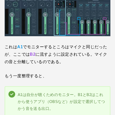
これは
A1
でモニターするところはマイクと同じだった
が、ここでは
B2
に流すように設定されている。マイク
の音と分離しているのである。
もう一度整理すると、
A1は自分が聴くためのモニター。B1とB2はこれ
から使うアプリ（OBSなど）が設定で選択してつ
かう音を送る出口。