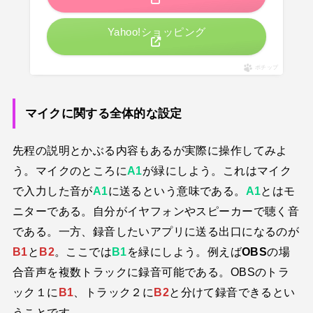
Yahoo!ショッピング
ポチップ
マイクに関する全体的な設定
先程の説明とかぶる内容もあるが実際に操作してみよ
う。マイクのところに
A1
が緑にしよう。これはマイク
で入力した音が
A1
に送るという意味である。
A1
とはモ
ニターである。自分がイヤフォンやスピーカーで聴く音
である。一方、録音したいアプリに送る出口になるのが
B1
と
B2
。ここでは
B1
を緑にしよう。例えば
OBS
の場
合音声を複数トラックに録音可能である。OBSのトラ
ック１に
B1
、トラック２に
B2
と分けて録音できるとい
うことです。