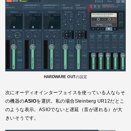
HARDWARE OUT
の設定
次にオーディオインターフェイスを使っている人ならそ
の機器の
AS
I
O
を選択。私の場合Steinberg UR12だとこ
のような表示。ASIOでないと遅延（音が遅れる）が大
きいそうです。