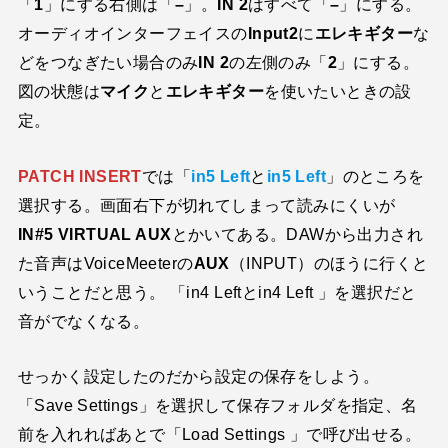
「
1
」にする右側は「
–
」。
IN 2
はすべて「
–
」にする。
オーディオインターフェイスの
Input2
に
エレキギター
な
どをつなぎたい場合のみ
IN 2
の左側のみ「
2
」にする。
図の状態は
マイク
と
エレキギター
を使いたいときの設
定。
PATCH
INSERT
では「
in5 Left
と
in5 Left
」のところを
選択する。画面右下が切れてしまって読みにくいが
IN#5 VIRTUAL AUX
とかいてある。DAWから出力され
た音声はVoiceMeeterの
AUX
（INPUT）のほうに行くと
いうことだと思う。 「
in4 Left
と
in4 Left
」を選択だと
音がでなくなる。
せっかく設定したのだから設定の保存をしよう。
「Save Settings」を選択して保存フォルダを指定、名
前を入れればあとで「Load Settings 」で呼び出せる。