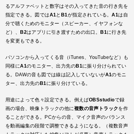
るアルファベットと数字はその入ってきた音の行き先を
指定できる。図では
A1
と
B1
が指定されている。
A1
は自
分で聴くためのモニター（スピーカー、イヤフォンな
ど）、
B2
はアプリに引き渡すための出口。
B1
に行き先
を変更もできる。
パソコンから入ってくる音（iTunes、YouTubeなど）も
同様に
A1
のモニター、出力先の
B1
に振り分けられてい
る。DAWの音も図では線は記入していないが
A1
のモニ
ター、出力先の
B1
に振り分けている。
用途によって色々設定できる。例えば
OBSstudio
で録
画の場合、映像トラックの他に
複数の音声トラック
を作
ることができる。PCからの音、マイク音声のバランス
を動画編集の段階で調整できるようになる。（複数音声