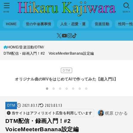
MENU
SEARCH
HOME
世の中㊙裏事情
人生・恋愛・運
音楽活動
性同一性
HOME
音楽活動
DTM
世の中・裏事情
DTM配信・録画入門！#2 VoiceMeeterBanana設定編
スリを発見！尾行してみた
DTM
オリジナル曲のMVをはじめてAIで作ってみた【超入門1】
性同一性障害
1
2
3
4
5
6
7
私が性同一性障害（性別違和）を自覚した日①
2021.03.12
2023.03.13
DTM
性同一性障害
梶原 ひかる
当サイトはアフィリエイト広告を利用しています
改名マニュアル〜性同一性障害（性別違和）の方対象
DTM配信・録画入門！#2
VoiceMeeterBanana設定編
音楽活動